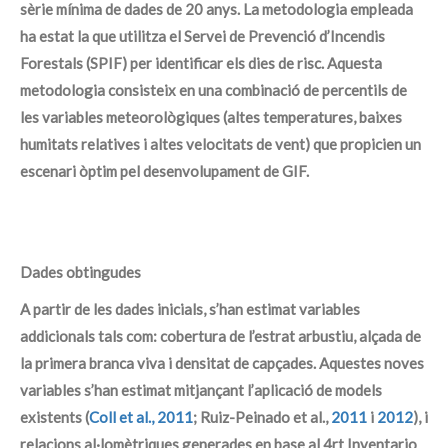
sèrie mínima de dades de 20 anys. La metodologia empleada
ha estat la que utilitza el Servei de Prevenció d’Incendis
Forestals (SPIF) per identificar els dies de risc. Aquesta
metodologia consisteix en una combinació de percentils de
les variables meteorològiques (altes temperatures, baixes
humitats relatives i altes velocitats de vent) que propicien un
escenari òptim pel desenvolupament de GIF.
Dades obtingudes
A partir de les dades inicials, s’han estimat variables
addicionals tals com: cobertura de l’estrat arbustiu, alçada de
la primera branca viva i densitat de capçades. Aquestes noves
variables s’han estimat mitjançant l’aplicació de models
existents (
Coll et al., 2011
; Ruiz-Peinado et al.,
2011
i
2012
), i
relacions al·lomètriques generades en base al 4rt Inventario