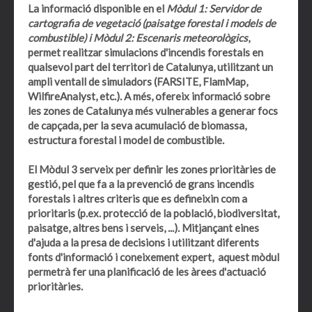
La informació disponible en el
Mòdul 1: Servidor de
cartografia de vegetació (paisatge forestal i models de
combustible) i Mòdul 2: Escenaris meteorològics
,
permet realitzar
simulacions d'incendis forestals en
qualsevol part del territori de Catalunya
, utilitzant un
ampli ventall de simuladors (FARSITE, FlamMap,
WilfireAnalyst, etc.). A més, ofereix informació sobre
les
zones de Catalunya més vulnerables a generar focs
de capçada
, per la seva acumulació de biomassa,
estructura forestal i model de combustible.
El
Mòdul 3
serveix per definir
les zones prioritàries de
gestió
, pel que fa a
la prevenció de grans incendis
forestals i altres criteris
que es defineixin com a
prioritaris (p.ex. protecció de la població, biodiversitat,
paisatge, altres bens i serveis, ...). Mitjançant eines
d'ajuda a la presa de decisions i utilitzant diferents
fonts d'informació i coneixement expert, aquest mòdul
permetrà fer una planificació de les àrees d'actuació
prioritàries.