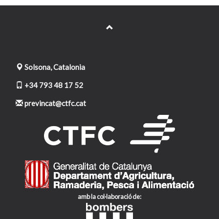
Solsona, Catalonia
+34 793 48 17 52
previncat@ctfc.cat
amb la col·laboració de: