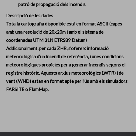
patró de propagació dels incendis
Descripció de les dades
Tota la cartografia disponible està en format ASCII (capes
amb una resolució de 20x20m i amb el sistema de
coordenades UTM 31N ETRS89 Datum)
Addicionalment, per cada ZHR, s’ofereix informació
meteorològica d’un incendi de referència, i unes condicions
meteorològiques propicies per a generar incendis segons el
registre històric. Aquests arxius meteorològics (.WTR) i de
vent (.WND) estan en format apte per l’ús amb els simuladors
FARSITE o FlamMap.