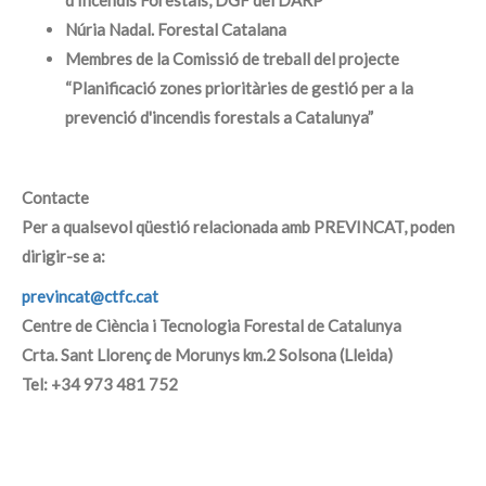
d’Incendis Forestals, DGF del DARP
Núria Nadal. Forestal Catalana
Membres de la Comissió de treball del projecte
“Planificació zones prioritàries de gestió per a la
prevenció d'incendis forestals a Catalunya”
Contacte
Per a qualsevol qüestió relacionada amb PREVINCAT, poden
dirigir-se a:
previncat@ctfc.cat
Centre de Ciència i Tecnologia Forestal de Catalunya
Crta. Sant Llorenç de Morunys km.2 Solsona (Lleida)
Tel: +34 973 481 752