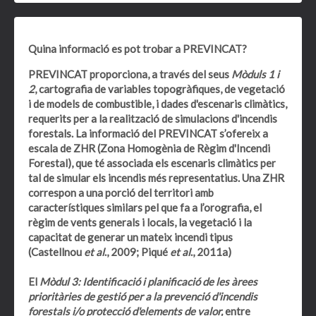
Quina informació es pot trobar a PREVINCAT?
PREVINCAT proporciona, a través del seus
Mòduls 1 i
2
, cartografia de variables topogràfiques, de vegetació
i de models de combustible, i dades d'escenaris climàtics,
requerits per a la realització de simulacions d'incendis
forestals. La informació del PREVINCAT s’ofereix a
escala de ZHR (Zona Homogènia de Règim d'Incendi
Forestal), que té associada els escenaris climàtics per
tal de simular els incendis més representatius. Una ZHR
correspon a una porció del territori amb
característiques similars pel que fa a l’orografia, el
règim de vents generals i locals, la vegetació i la
capacitat de generar un mateix incendi tipus
(Castellnou
et al
., 2009; Piqué
et al
., 2011a)
El
Mòdul 3: Identificació i planificació de les àrees
prioritàries de gestió per a la prevenció d'incendis
forestals i/o protecció d'elements de valor,
entre